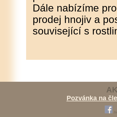
Dále nabízíme prod
prodej hnojiv a p
související s rost
A
Pozvánka na čle
Js