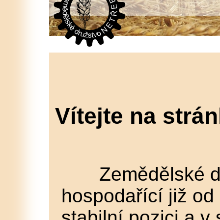
Vítejte na str
Zemědělské druž
hospodařící již od
stabilní pozici a 