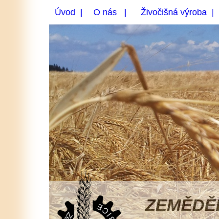
Úvod |
O nás |
Živočišná výroba |
ZEMĚDĚ